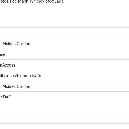
pótesis de Mann Whitney efectuada
l Alcides Carrión
aset
enAccess
/licenses/by-nc-nd/4.0/
l Alcides Carrión
- UNDAC