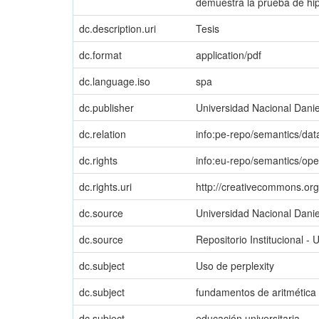
demuestra la prueba de hi
dc.description.uri
Tesis
dc.format
application/pdf
dc.language.iso
spa
dc.publisher
Universidad Nacional Danie
dc.relation
info:pe-repo/semantics/dat
dc.rights
info:eu-repo/semantics/op
dc.rights.uri
http://creativecommons.org
dc.source
Universidad Nacional Danie
dc.source
Repositorio Institucional 
dc.subject
Uso de perplexity
dc.subject
fundamentos de aritmética
dc.subject
educación universitaria