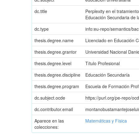
dc.title
Perplexity en el tratamien
Educación Secundaria de 
dc.type
info:eu-repo/semantics/bac
thesis.degree.name
Licenciado en Educación C
thesis.degree.grantor
Universidad Nacional Danie
thesis.degree.level
Título Profesional
thesis.degree.discipline
Educación Secundaría
thesis.degree.program
Escuela de Formación Prof
dc.subject.ocde
https://purl.org/pe-repo/oc
dc.contributor.email
montanobustamantejoselu
Aparece en las
Matemáticas y Física
colecciones: