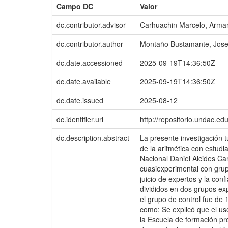
Campo DC
Valor
dc.contributor.advisor
Carhuachin Marcelo, Arman
dc.contributor.author
Montaño Bustamante, Jose
dc.date.accessioned
2025-09-19T14:36:50Z
dc.date.available
2025-09-19T14:36:50Z
dc.date.issued
2025-08-12
dc.identifier.uri
http://repositorio.undac.e
dc.description.abstract
La presente investigación 
de la aritmética con estud
Nacional Daniel Alcides Car
cuasiexperimental con grup
juicio de expertos y la con
divididos en dos grupos ex
el grupo de control fue de
como: Se explicó que el us
la Escuela de formación pr