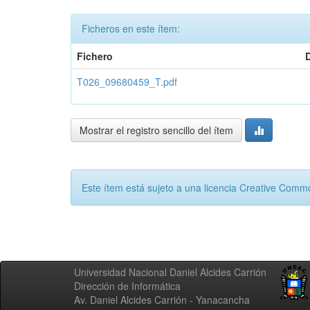
Ficheros en este ítem:
Fichero
T026_09680459_T.pdf
Mostrar el registro sencillo del ítem
Este ítem está sujeto a una licencia Creative Com
Universidad Nacional Daniel Alcides Carrión
Dirección de Informática
Av. Daniel Alcides Carrión - Yanacancha