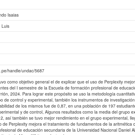
do Isaias
 Luis
du.pe/handle/undac/5687
tuvo como objetivo general el de explicar que el uso de Perplexity mej
iantes del I semestre de la Escuela de formación profesional de educac
rión, 2024. Para lograr este propósito se uso la metodología cuantitati
o de control y experimental, también los instrumentos de investigación
fiabilidad de los mismos fue de 0,87, en una población de 197 estudian
perimental y de control, Algunos resultados como la media del grupo ex
 12, así también se tuvo mejor rendimiento en el grupo experimental, l
o de Perplexity mejora el tratamiento de fundamentos de la aritmética 
ofesional de educación secundaria de la Universidad Nacional Daniel Al