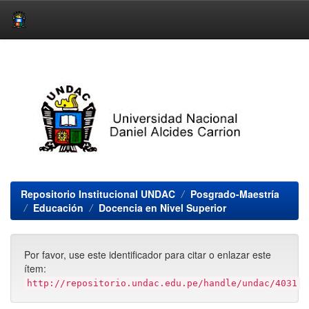
Skip
navigation
Repositorio Institucional UNDAC
Posgrado-Maestría
Educación
Docencia en Nivel Superior
Por favor, use este identificador para citar o enlazar este
ítem:
http://repositorio.undac.edu.pe/handle/undac/4031