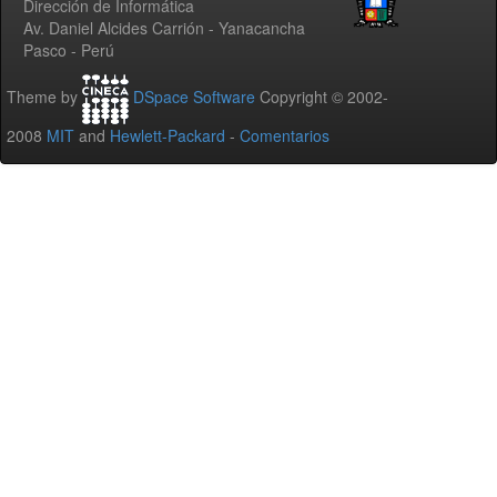
Dirección de Informática
Av. Daniel Alcides Carrión - Yanacancha
Pasco - Perú
Theme by
DSpace Software
Copyright © 2002-
2008
MIT
and
Hewlett-Packard
-
Comentarios