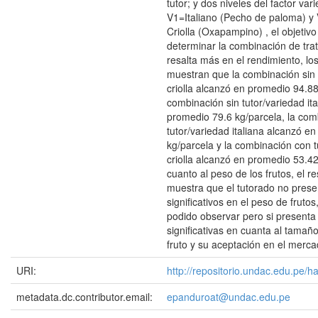
tutor; y dos niveles del factor va
V1=Italiano (Pecho de paloma) y
Criolla (Oxapampino) , el objetivo
determinar la combinación de tra
resalta más en el rendimiento, lo
muestran que la combinación sin 
criolla alcanzó en promedio 94.88
combinación sin tutor/variedad it
promedio 79.6 kg/parcela, la com
tutor/variedad italiana alcanzó e
kg/parcela y la combinación con t
criolla alcanzó en promedio 53.4
cuanto al peso de los frutos, el r
muestra que el tutorado no prese
significativos en el peso de fruto
podido observar pero si presenta 
significativas en cuanta al tamaño
fruto y su aceptación en el merca
URI:
http://repositorio.undac.edu.pe/
metadata.dc.contributor.email:
epanduroat@undac.edu.pe