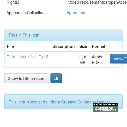
Rights:
info:eu-repo/semantics/openAcce
Appears in Collections:
Agronomía
Files in This Item:
File
Description
Size
Format
T026_04061713_T.pdf
3,92
Adobe
View/O
MB
PDF
Show full item record
This item is licensed under a
Creative Commons License