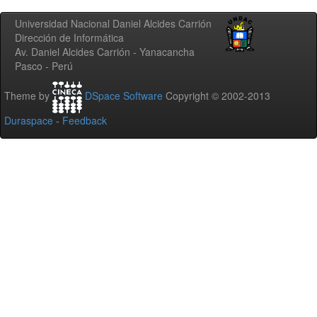
Universidad Nacional Daniel Alcides Carrión
Dirección de Informática
Av. Daniel Alcides Carrión - Yanacancha
Pasco - Perú
Theme by
DSpace Software
Copyright © 2002-2013
Duraspace
-
Feedback