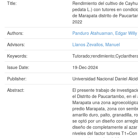
Title:
Rendimiento del cultivo de Cayhu
pedata L.) con tutores en condic
de Marapata distrito de Paucart
2022
Authors:
Panduro Atahuaman, Edgar Willy
Advisors:
Llanos Zevallos, Manuel
Keywords:
Tutorado;rendimiento;Cyclanther
Issue Date:
19-Dec-2024
Publisher:
Universidad Nacional Daniel Alci
Abstract:
El presente trabajo de investigac
el Distrito de Paucartambo, en el
Marapata una zona agroecológi
predio Marapata, zona con semb
amarillo duro, palto, granadilla, r
se optó por un diseño con arreglo 
diseño de completamente al azar 
niveles del factor tutores T1=Con