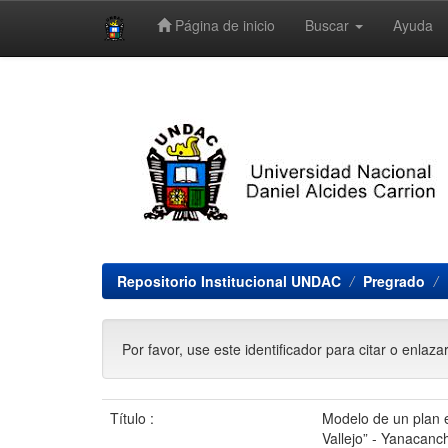
Página de inicio
Buscar
Ayuda
Skip
navigation
Repositorio Institucional UNDAC
Pregrado
Por favor, use este identificador para citar o enlaza
Título :
Modelo de un plan e
Vallejo” - Yanacanc