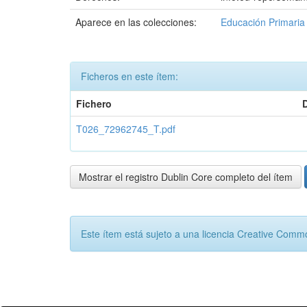
Aparece en las colecciones:
Educación Primaria
Ficheros en este ítem:
Fichero
T026_72962745_T.pdf
Mostrar el registro Dublin Core completo del ítem
Este ítem está sujeto a una licencia Creative Com