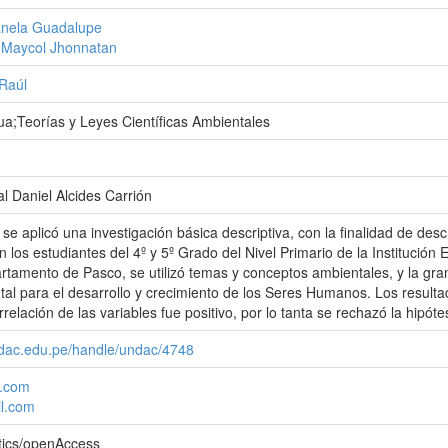
anela Guadalupe
 Maycol Jhonnatan
 Raúl
a;Teorías y Leyes Científicas Ambientales
l Daniel Alcides Carrión
 se aplicó una investigación básica descriptiva, con la finalidad de descr
n los estudiantes del 4º y 5º Grado del Nivel Primario de la Institución 
amento de Pasco, se utilizó temas y conceptos ambientales, y la gran 
l para el desarrollo y crecimiento de los Seres Humanos. Los resultad
orrelación de las variables fue positivo, por lo tanta se rechazó la hipóte
undac.edu.pe/handle/undac/4748
l.com
l.com
tics/openAccess