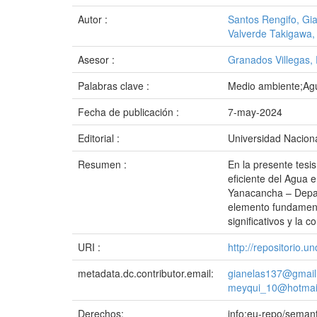
Autor :
Santos Rengifo, Gi
Valverde Takigawa,
Asesor :
Granados Villegas,
Palabras clave :
Medio ambiente;Agu
Fecha de publicación :
7-may-2024
Editorial :
Universidad Naciona
Resumen :
En la presente tesis
eficiente del Agua e
Yanacancha – Depart
elemento fundamenta
significativos y la c
URI :
http://repositorio.
metadata.dc.contributor.email:
gianelas137@gmai
meyqui_10@hotmai
Derechos:
info:eu-repo/seman