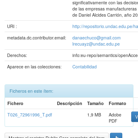
significativamente con las decisi
de las empresas manufactureras d
de Daniel Alcides Carrión, año 20
URI :
http://repositorio.undac.edu.pe/
metadata.dc.contributor.email:
danaechuco@gmail.com
lrecuayz@undac.edu.pe
Derechos:
info:eu-repo/semantics/openAcce
Aparece en las colecciones:
Contabilidad
Ficheros en este ítem:
Fichero
Descripción
Tamaño
Formato
T026_72961996_T.pdf
1,9 MB
Adobe
V
PDF