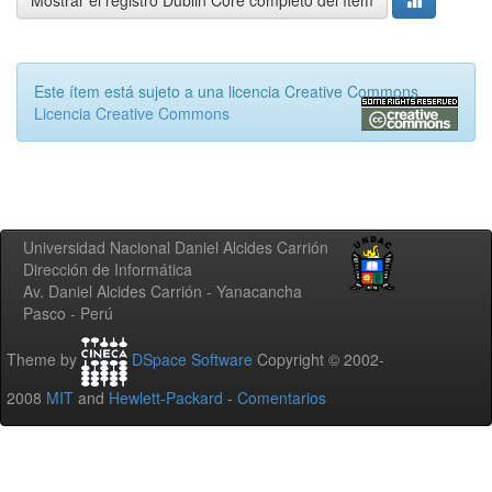
Mostrar el registro Dublin Core completo del ítem
Este ítem está sujeto a una licencia Creative Commons
Licencia Creative Commons
Universidad Nacional Daniel Alcides Carrión
Dirección de Informática
Av. Daniel Alcides Carrión - Yanacancha
Pasco - Perú
Theme by
DSpace Software
Copyright © 2002-
2008
MIT
and
Hewlett-Packard
-
Comentarios