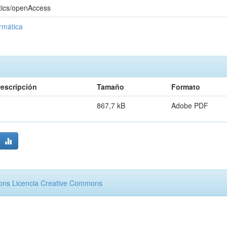
tics/openAccess
rmática
escripción
Tamaño
Formato
867,7 kB
Adobe PDF
mons
Licencia Creative Commons