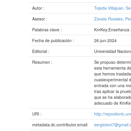
Autor :
Tejeda Villajuan, S
Asesor :
Zavala Rosales, Pe
Palabras clave :
KmKey;Enseñanza – 
Fecha de publicación :
26-jun-2024
Editorial :
Universidad Naciona
Resumen :
Se propuso determi
esta herramienta de
que hemos trasladad
cuasiexperimental d
entrada con una med
tras aplicar la pru
que se ha elaborado
adecuado de KmKey
URI :
http://repositorio.
metadata.dc.contributor.email:
sergiotevi7@gmail