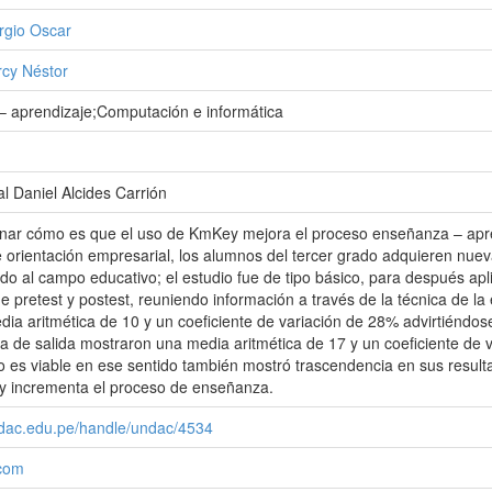
ergio Oscar
rcy Néstor
aprendizaje;Computación e informática
l Daniel Alcides Carrión
nar cómo es que el uso de KmKey mejora el proceso enseñanza – apren
 orientación empresarial, los alumnos del tercer grado adquieren nue
o al campo educativo; el estudio fue de tipo básico, para después aplic
e pretest y postest, reuniendo información a través de la técnica de la
ia aritmética de 10 y un coeficiente de variación de 28% advirtiéndos
eba de salida mostraron una media aritmética de 17 y un coeficiente de
 es viable en ese sentido también mostró trascendencia en sus resulta
 incrementa el proceso de enseñanza.
undac.edu.pe/handle/undac/4534
.com