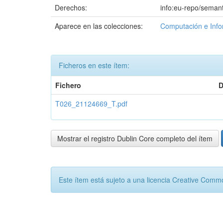
Derechos:
info:eu-repo/seman
Aparece en las colecciones:
Computación e Info
Ficheros en este ítem:
Fichero
D
T026_21124669_T.pdf
Mostrar el registro Dublin Core completo del ítem
Este ítem está sujeto a una licencia Creative Com