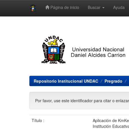
Página de inicio
Buscar
Ayuda
Skip
navigation
Repositorio Institucional UNDAC
Pregrado
Por favor, use este identificador para citar o enlaza
Título :
Aplicación de KmKey
Institución Educati