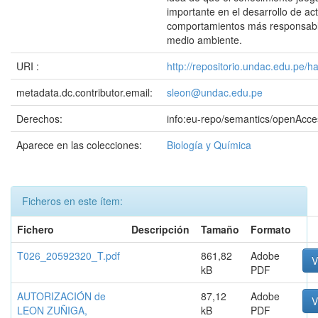
importante en el desarrollo de act
comportamientos más responsabl
medio ambiente.
URI :
http://repositorio.undac.edu.pe/
metadata.dc.contributor.email:
sleon@undac.edu.pe
Derechos:
info:eu-repo/semantics/openAcce
Aparece en las colecciones:
Biología y Química
Ficheros en este ítem:
Fichero
Descripción
Tamaño
Formato
T026_20592320_T.pdf
861,82
Adobe
V
kB
PDF
AUTORIZACIÓN de
87,12
Adobe
V
LEON ZUÑIGA,
kB
PDF