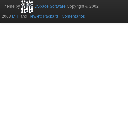
Theme by
DSpace Software
Copyright © 2002-
2008
MIT
and
Hewlett-Packard
-
Comentarios