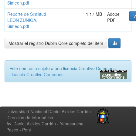
Simeon.pdf
Reporte de Similitud
1,17 MB
Adobe
V
LEON ZUÑIGA,
PDF
Simeon.pdf
Mostrar el registro Dublin Core completo del ítem
Este ítem está sujeto a una licencia Creative Commons
Licencia Creative Commons
Universidad Nacional Daniel Alcides Carrión
Dirección de Informática
Av. Daniel Alcides Carrión - Yanacancha
Pasco - Perú