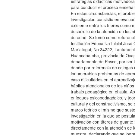
estrategias didácticas motivador
para conducir el proceso enseña
En estas circunstancias, el prob
investigación consistió en evaluar
existente entre los títeres como m
desarrollo de la atención en los 
de edad. Se tomó como referenci
Institución Educativa Inicial José 
Mariategui, No 34222, Lanturachi 
Huancabamba, provincia de Oxa
departamento de Pasco, por ser la
donde por referencia de colegas d
innumerables problemas de apren
caso dificultades en el aprendiza
hábitos atencionales de los niños
trabajo pedagógico en el aula. A
enfoques psicopedagógico, y teorí
cultural y del constructivismo, se 
marco teórico el mismo que suste
investigación en la que se postul
motivación con títeres de guante 
directamente con la atención de l
muestra, declarando que se logr