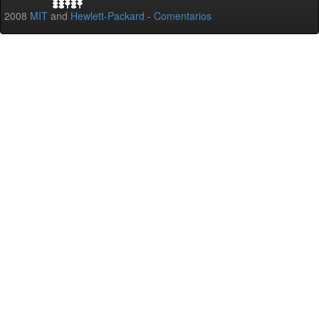
2008
MIT
and
Hewlett-Packard
-
Comentarios