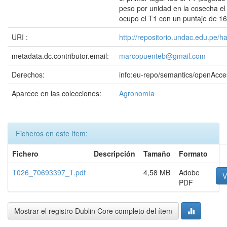
peso por unidad en la cosecha el
ocupo el T1 con un puntaje de 16
URI :
http://repositorio.undac.edu.pe/
metadata.dc.contributor.email:
marcopuenteb@gmail.com
Derechos:
info:eu-repo/semantics/openAcce
Aparece en las colecciones:
Agronomía
Ficheros en este ítem:
Fichero
Descripción
Tamaño
Formato
T026_70693397_T.pdf
4,58 MB
Adobe
V
PDF
Mostrar el registro Dublin Core completo del ítem