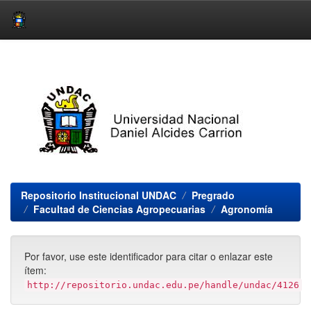
Skip
navigation
Repositorio Institucional UNDAC
Pregrado
Facultad de Ciencias Agropecuarias
Agronomía
Por favor, use este identificador para citar o enlazar este
ítem:
http://repositorio.undac.edu.pe/handle/undac/4126