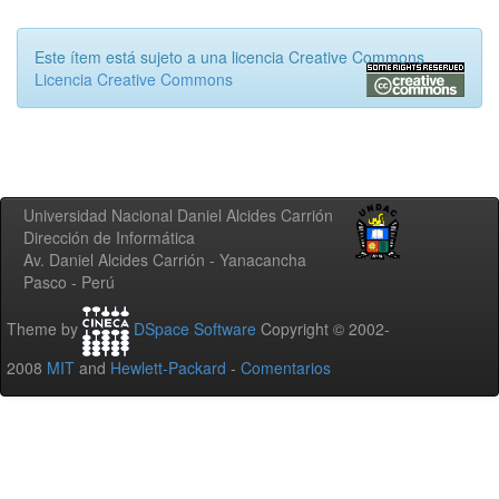
Este ítem está sujeto a una licencia Creative Commons
Licencia Creative Commons
Universidad Nacional Daniel Alcides Carrión
Dirección de Informática
Av. Daniel Alcides Carrión - Yanacancha
Pasco - Perú
Theme by
DSpace Software
Copyright © 2002-
2008
MIT
and
Hewlett-Packard
-
Comentarios