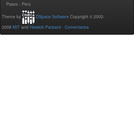
Pasco - Perú
Theme by
DSpace Software
Copyright © 2002-
2008
MIT
and
Hewlett-Packard
-
Comentarios