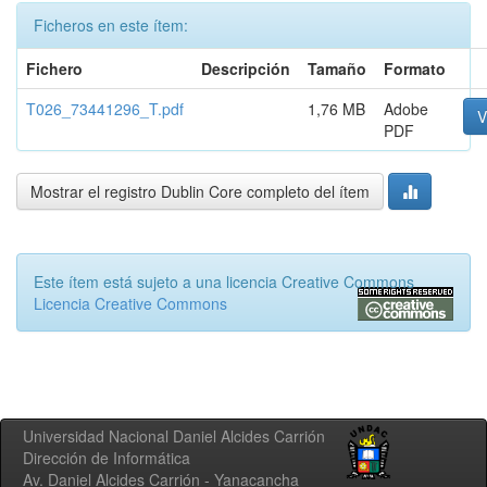
Ficheros en este ítem:
Fichero
Descripción
Tamaño
Formato
T026_73441296_T.pdf
1,76 MB
Adobe
V
PDF
Mostrar el registro Dublin Core completo del ítem
Este ítem está sujeto a una licencia Creative Commons
Licencia Creative Commons
Universidad Nacional Daniel Alcides Carrión
Dirección de Informática
Av. Daniel Alcides Carrión - Yanacancha