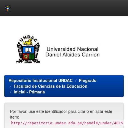
Skip
navigation
Repositorio Institucional UNDAC
Pregrado
Facultad de Ciencias de la Educación
Inicial - Primaria
Por favor, use este identificador para citar o enlazar este
ítem:
http://repositorio.undac.edu.pe/handle/undac/4015