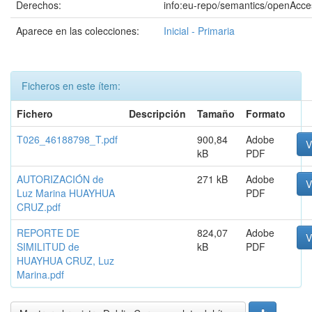
Derechos:
info:eu-repo/semantics/openAcce
Aparece en las colecciones:
Inicial - Primaria
Ficheros en este ítem:
Fichero
Descripción
Tamaño
Formato
T026_46188798_T.pdf
900,84
Adobe
V
kB
PDF
AUTORIZACIÓN de
271 kB
Adobe
V
Luz Marina HUAYHUA
PDF
CRUZ.pdf
REPORTE DE
824,07
Adobe
V
SIMILITUD de
kB
PDF
HUAYHUA CRUZ, Luz
Marina.pdf