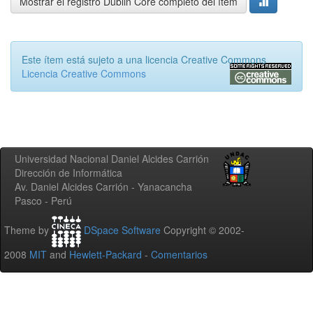
Mostrar el registro Dublin Core completo del ítem
Este ítem está sujeto a una licencia Creative Commons
Licencia Creative Commons
Universidad Nacional Daniel Alcides Carrión
Dirección de Informática
Av. Daniel Alcides Carrión - Yanacancha
Pasco - Perú
Theme by
DSpace Software
Copyright © 2002-
2008
MIT
and
Hewlett-Packard
-
Comentarios