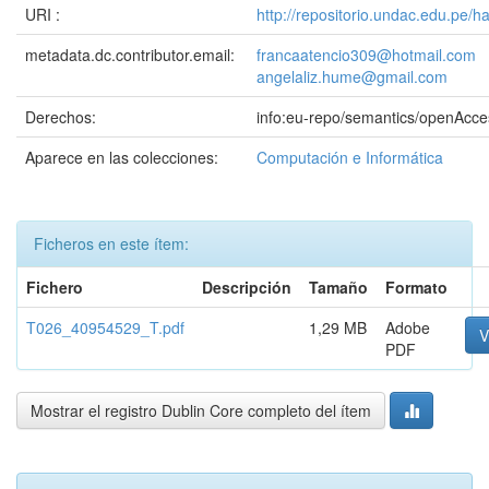
URI :
http://repositorio.undac.edu.pe/
metadata.dc.contributor.email:
francaatencio309@hotmail.com
angelaliz.hume@gmail.com
Derechos:
info:eu-repo/semantics/openAcce
Aparece en las colecciones:
Computación e Informática
Ficheros en este ítem:
Fichero
Descripción
Tamaño
Formato
T026_40954529_T.pdf
1,29 MB
Adobe
V
PDF
Mostrar el registro Dublin Core completo del ítem