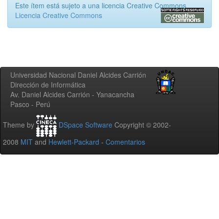
Este ítem está sujeto a una licencia Creative Commons
Licencia Creative Commons
Universidad Nacional Daniel Alcides Carrión
Dirección de Informática
Av. Daniel Alcides Carrión - Yanacancha
Pasco - Perú
Theme by
DSpace Software
Copyright © 2002-
2008
MIT
and
Hewlett-Packard
-
Comentarios