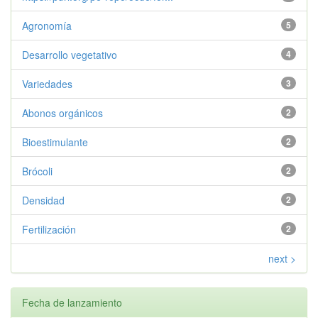
Agronomía
5
Desarrollo vegetativo
4
Variedades
3
Abonos orgánicos
2
Bioestimulante
2
Brócoli
2
Densidad
2
Fertilización
2
next >
Fecha de lanzamiento