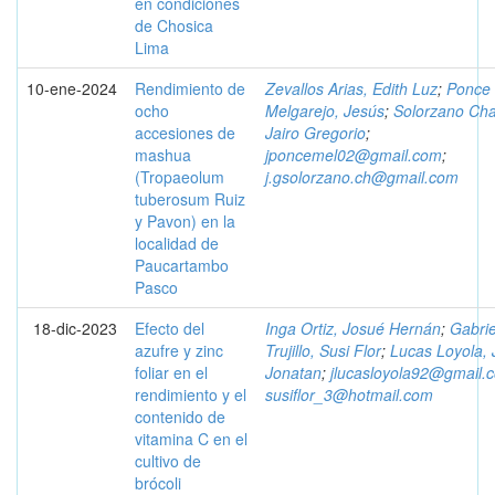
en condiciones
de Chosica
Lima
10-ene-2024
Rendimiento de
Zevallos Arias, Edith Luz
;
Ponce
ocho
Melgarejo, Jesús
;
Solorzano Cha
accesiones de
Jairo Gregorio
;
mashua
jponcemel02@gmail.com
;
(Tropaeolum
j.gsolorzano.ch@gmail.com
tuberosum Ruiz
y Pavon) en la
localidad de
Paucartambo
Pasco
18-dic-2023
Efecto del
Inga Ortiz, Josué Hernán
;
Gabrie
azufre y zinc
Trujillo, Susi Flor
;
Lucas Loyola, 
foliar en el
Jonatan
;
jlucasloyola92@gmail.
rendimiento y el
susiflor_3@hotmail.com
contenido de
vitamina C en el
cultivo de
brócoli