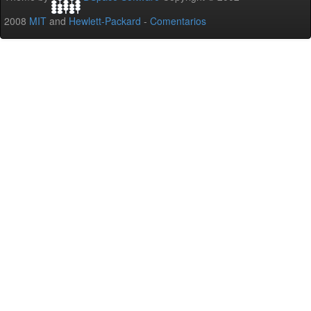
2008
MIT
and
Hewlett-Packard
-
Comentarios