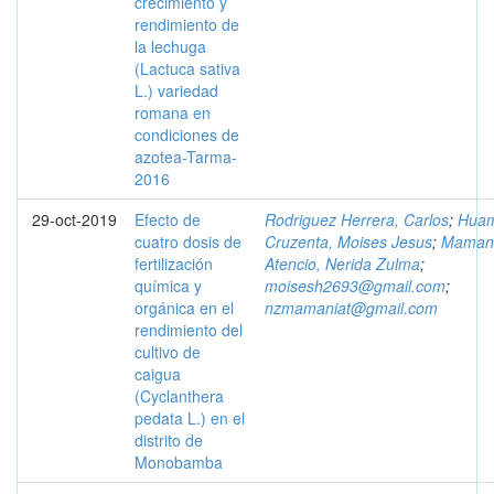
crecimiento y
rendimiento de
la lechuga
(Lactuca sativa
L.) variedad
romana en
condiciones de
azotea-Tarma-
2016
29-oct-2019
Efecto de
Rodriguez Herrera, Carlos
;
Hua
cuatro dosis de
Cruzenta, Moises Jesus
;
Maman
fertilización
Atencio, Nerida Zulma
;
química y
moisesh2693@gmail.com
;
orgánica en el
nzmamaniat@gmail.com
rendimiento del
cultivo de
caigua
(Cyclanthera
pedata L.) en el
distrito de
Monobamba