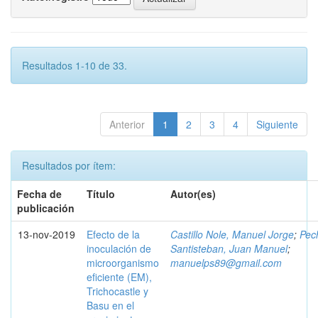
Resultados 1-10 de 33.
Anterior
1
2
3
4
Siguiente
Resultados por ítem:
Fecha de
Título
Autor(es)
publicación
13-nov-2019
Efecto de la
Castillo Nole, Manuel Jorge
;
Pec
inoculación de
Santisteban, Juan Manuel
;
microorganismo
manuelps89@gmail.com
eficiente (EM),
Trichocastle y
Basu en el