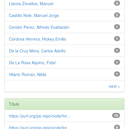
Llanos Zevallos, Manuel
3
Castillo Nole, Manuel Jorge
2
Condor Perez, Alfredo Exaltación
1
Córdova Herrera, Hickey Emilio
1
De la Cruz Mera, Carlos Adolfo
1
De La Rosa Aquino, Fidel
1
Hilario Roman, Nilda
1
next >
Título
https://purl.org/pe-repo/ocde/for...
19
https://purl.org/pe-repo/ocde/for...
9