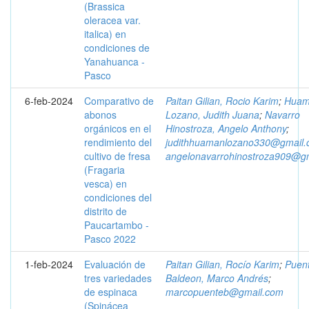
(Brassica
oleracea var.
italica) en
condiciones de
Yanahuanca -
Pasco
6-feb-2024
Comparativo de
Paitan Gilian, Rocio Karim
;
Huam
abonos
Lozano, Judith Juana
;
Navarro
orgánicos en el
Hinostroza, Angelo Anthony
;
rendimiento del
judithhuamanlozano330@gmail
cultivo de fresa
angelonavarrohinostroza909@g
(Fragaria
vesca) en
condiciones del
distrito de
Paucartambo -
Pasco 2022
1-feb-2024
Evaluación de
Paitan Gilian, Rocío Karim
;
Puen
tres variedades
Baldeon, Marco Andrés
;
de espinaca
marcopuenteb@gmail.com
(Spinácea