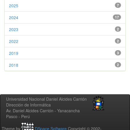
2025
7
2024
17
2023
2
2022
2
2019
3
2018
2
Universidad Nacional Daniel Alcides Carrión
Dirección de Informática
Av. Daniel Alcides Carrión - Yanacancha
Pasco - Perú
Theme by
DSpace Software
Copyright © 2002-