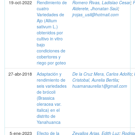
19-oct-2022
Rendimiento de
Romero Rivas, Ladislao Cesar
;
cuatro
Alderete, Jhonatan Saúl
;
Variedades de
jrojas_usil@hotmail.com
Ajo (Allium
sativum L.)
obtenidos por
cultivo in vitro
bajo
condiciones de
cobertores y
riego por goteo
27-abr-2018
Adaptación y
De la Cruz Mera, Carlos Adolfo
;
rendimiento de
Cristobal, Aurelia Bertila
;
seis variedades
huamanaurelia1@gmail.com
de brócoli
(Brassica
oleracea var.
italica) en el
distrito de
Yanahuanca
5-ene-2023
Efecto de la
Zevallos Arias, Edith Luz
;
Rodrig