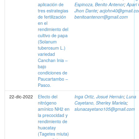
aplicación de
Espinoza, Benito Antenor
;
Apari 
tres estrategias
Jhon Dante
;
acjohn40@gmail.c
de fertilización
benitoantenorr@gmail.com
en el
rendimiento del
cultivo de papa
(Solanum
tuberosum L.)
variedad
Canchan Inia –
bajo
condiciones de
Paucartambo –
Pasco.
22-dic-2022
Efecto del
Inga Ortiz, Josué Hernán
;
Luna
nitrógeno
Cayetano, Sherley Mariela
;
amínico NH2 en
slunacayetano105@gmail.com
la precocidad y
rendimiento de
huacatay
(Tagetes miuta)