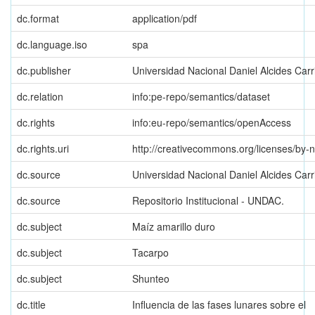
dc.format
application/pdf
dc.language.iso
spa
dc.publisher
Universidad Nacional Daniel Alcides Carr
dc.relation
info:pe-repo/semantics/dataset
dc.rights
info:eu-repo/semantics/openAccess
dc.rights.uri
http://creativecommons.org/licenses/by-n
dc.source
Universidad Nacional Daniel Alcides Carr
dc.source
Repositorio Institucional - UNDAC.
dc.subject
Maíz amarillo duro
dc.subject
Tacarpo
dc.subject
Shunteo
dc.title
Influencia de las fases lunares sobre el