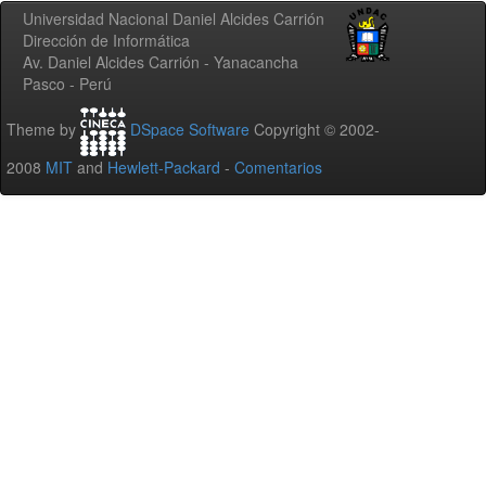
Universidad Nacional Daniel Alcides Carrión
Dirección de Informática
Av. Daniel Alcides Carrión - Yanacancha
Pasco - Perú
Theme by
DSpace Software
Copyright © 2002-
2008
MIT
and
Hewlett-Packard
-
Comentarios