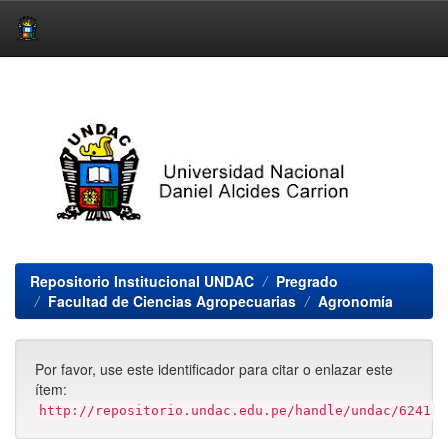
Skip
navigation
Repositorio Institucional UNDAC
Pregrado
Facultad de Ciencias Agropecuarias
Agronomía
Por favor, use este identificador para citar o enlazar este
ítem:
http://repositorio.undac.edu.pe/handle/undac/6241