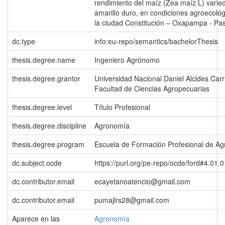
rendimiento del maíz (Zea maíz L) varie
amarillo duro, en condiciones agroecoló
la ciudad Constitución – Oxapampa - Pa
dc.type
info:eu-repo/semantics/bachelorThesis
thesis.degree.name
Ingeniero Agrónomo
thesis.degree.grantor
Universidad Nacional Daniel Alcides Carr
Facultad de Ciencias Agropecuarias
thesis.degree.level
Título Profesional
thesis.degree.discipline
Agronomía
thesis.degree.program
Escuela de Formación Profesional de A
dc.subject.ocde
https://purl.org/pe-repo/ocde/ford#4.01.0
dc.contributor.email
ecayetanoatencio@gmail.com
dc.contributor.email
pumajlrs28@gmail.com
Aparece en las
Agronomía