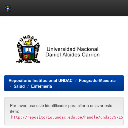
Skip
navigation
Repositorio Institucional UNDAC
Posgrado-Maestría
Salud
Enfermería
Por favor, use este identificador para citar o enlazar este
ítem:
http://repositorio.undac.edu.pe/handle/undac/5715