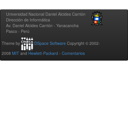
Universidad Nacional Daniel Alcides Carrión
Dirección de Informática
Av. Daniel Alcides Carrión - Yanacancha
Pasco - Perú
Theme by
DSpace Software
Copyright © 2002-
2008
MIT
and
Hewlett-Packard
-
Comentarios