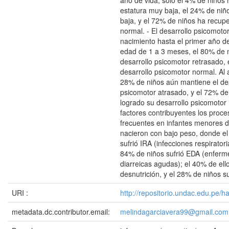
año de vida, solo el 4% de niños 
estatura muy baja, el 24% de niño
baja, y el 72% de niños ha recupe
normal. - El desarrollo psicomoto
nacimiento hasta el primer año d
edad de 1 a 3 meses, el 80% de 
desarrollo psicomotor retrasado,
desarrollo psicomotor normal. Al 
28% de niños aún mantiene el des
psicomotor atrasado, y el 72% de
logrado su desarrollo psicomotor 
factores contribuyentes los proc
frecuentes en infantes menores 
nacieron con bajo peso, donde el
sufrió IRA (infecciones respirator
84% de niños sufrió EDA (enfer
diarreicas agudas); el 40% de ell
desnutrición, y el 28% de niños s
URI :
http://repositorio.undac.edu.pe/
metadata.dc.contributor.email:
melindagarciavera99@gmail.com