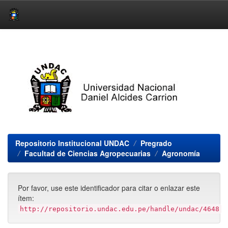
Skip
navigation
Repositorio Institucional UNDAC
Pregrado
Facultad de Ciencias Agropecuarias
Agronomía
Por favor, use este identificador para citar o enlazar este
ítem:
http://repositorio.undac.edu.pe/handle/undac/4648