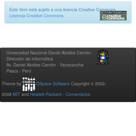
Este ítem está sujeto a una licencia Creative Commons
Licencia Creative Commons
Universidad Nacional Daniel Alcides Carrión
Dirección de Informática
Av. Daniel Alcides Carrión - Yanacancha
Pasco - Perú
Theme by
DSpace Software
Copyright © 2002-
2008
MIT
and
Hewlett-Packard
-
Comentarios