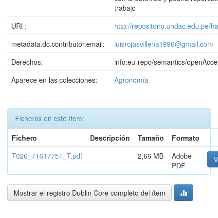
trabajo
URI :
http://repositorio.undac.edu.pe/
metadata.dc.contributor.email:
luisrojasvillena1996@gmail.com
Derechos:
info:eu-repo/semantics/openAcce
Aparece en las colecciones:
Agronomía
Ficheros en este ítem:
Fichero
Descripción
Tamaño
Formato
T026_71617751_T.pdf
2,66 MB
Adobe
V
PDF
Mostrar el registro Dublin Core completo del ítem