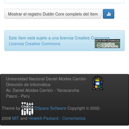
Mostrar el registro Dublin Core completo del ítem
Este ítem está sujeto a una licencia Creative Commons
Licencia Creative Commons
Universidad Nacional Daniel Alcides Carrión
Dirección de Informática
Av. Daniel Alcides Carrión - Yanacancha
Pasco - Perú
Theme by
DSpace Software
Copyright © 2002-
2008
MIT
and
Hewlett-Packard
-
Comentarios