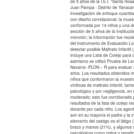
de 5 años de la I.E.I. “Santa Ros
Juan Pampa - Distrito de Yanaca
Investigación de enfoque cuantitat
con diseño correlacional; la mues
conformada por 14 niños y una d
sección de 5 años de la Instituci
mención; la información fue recol
del Instrumento de Evaluación Lú
detectar posible Maltrato Infantil
incluye una Lista de Cotejo para 
asimismo se utilizó Prueba de Le
Navarra -PLON – R para evaluar a
años. Los resultados obtenidos m
niños que conformaron la muestra
víctimas de maltrato infantil, tanto
psicológico y por negligencia, en 
moderado; esto fue corroborado 
resultados de la lista de cotejo r
docente por cada niño. Los agen
son en su mayoría el padre y la 
elemento del castigo es el látigo 
brazo y manos (21%), y algunos 
psicológicos como gritos y regañ