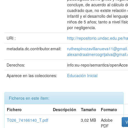
concluye, de acuerdo al cálculo d
cuadrado que, no existe relación 
infantil y el desarrollo del lenguaj
niños de 5 años; tanto a nivel físi
por negligencia.
URI :
http://repositorio.undac.edu.pe/
metadata.dc.contributor.email:
ruthespinozavillanueva11@gmail
alexandraalmercogrijalva@gmail
Derechos:
info:eu-repo/semantics/openAcce
Aparece en las colecciones:
Educación Inicial
Ficheros en este ítem:
Fichero
Descripción
Tamaño
Formato
T026_74166140_T.pdf
3,02 MB
Adobe
V
PDF