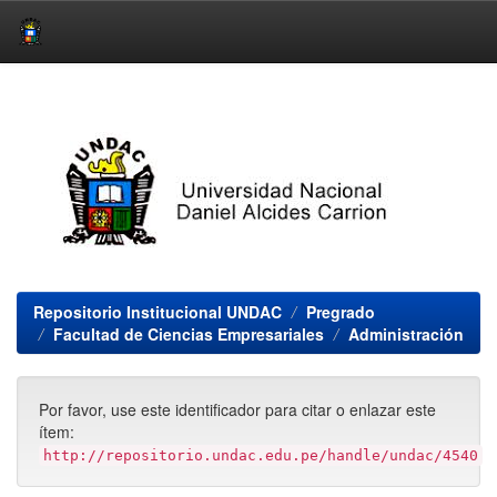
Skip
navigation
Repositorio Institucional UNDAC
Pregrado
Facultad de Ciencias Empresariales
Administración
Por favor, use este identificador para citar o enlazar este
ítem:
http://repositorio.undac.edu.pe/handle/undac/4540