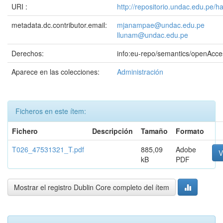
URI :
http://repositorio.undac.edu.pe/
metadata.dc.contributor.email:
mjanampae@undac.edu.pe
llunam@undac.edu.pe
Derechos:
info:eu-repo/semantics/openAcce
Aparece en las colecciones:
Administración
Ficheros en este ítem:
Fichero
Descripción
Tamaño
Formato
T026_47531321_T.pdf
885,09
Adobe
V
kB
PDF
Mostrar el registro Dublin Core completo del ítem