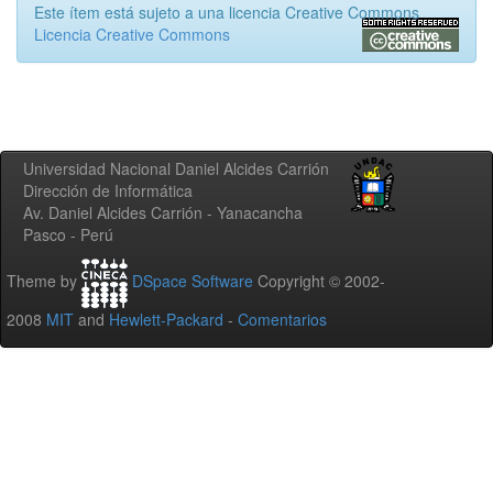
Este ítem está sujeto a una licencia Creative Commons
Licencia Creative Commons
Universidad Nacional Daniel Alcides Carrión
Dirección de Informática
Av. Daniel Alcides Carrión - Yanacancha
Pasco - Perú
Theme by
DSpace Software
Copyright © 2002-
2008
MIT
and
Hewlett-Packard
-
Comentarios