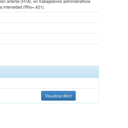
ión arterial (HTA), en trabajadores administrativos
da intensidad (Rho=,421).
Visualizar/Abrir