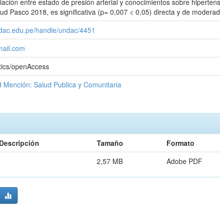
lación entre estado de presión arterial y conocimientos sobre hipertens
alud Pasco 2018, es significativa (p= 0,007 < 0,05) directa y de modera
undac.edu.pe/handle/undac/4451
mail.com
tics/openAccess
d Mención: Salud Publica y Comunitaria
Descripción
Tamaño
Formato
2,57 MB
Adobe PDF