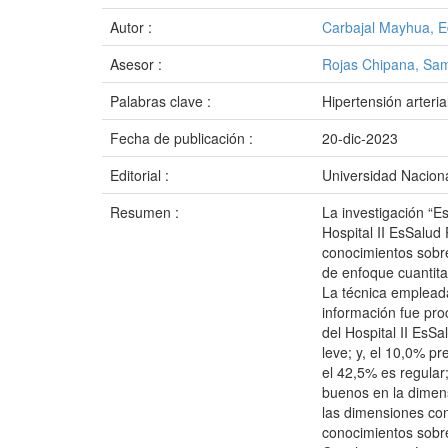
Autor :
Carbajal Mayhua, E
Asesor :
Rojas Chipana, Sa
Palabras clave :
Hipertensión arteri
Fecha de publicación :
20-dic-2023
Editorial :
Universidad Naciona
Resumen :
La investigación “Es
Hospital II EsSalud 
conocimientos sobre
de enfoque cuantita
La técnica empleada 
información fue pro
del Hospital II EsS
leve; y, el 10,0% p
el 42,5% es regular
buenos en la dimens
las dimensiones con
conocimientos sobre