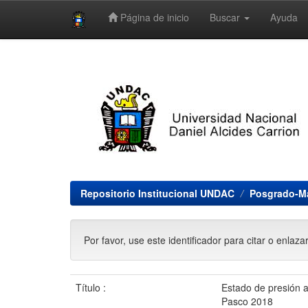
Página de inicio
Buscar
Ayuda
Skip
navigation
Repositorio Institucional UNDAC
Posgrado-Ma
Por favor, use este identificador para citar o enlaza
Título :
Estado de presión ar
Pasco 2018