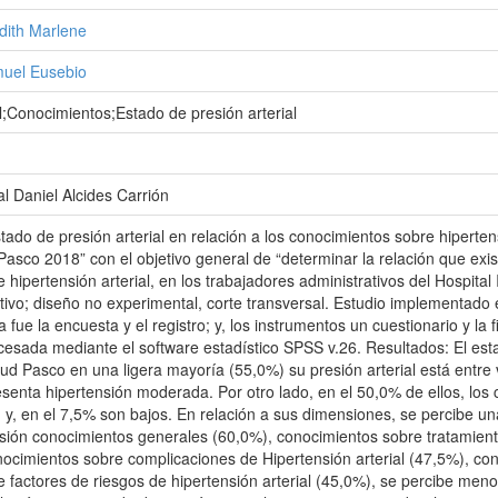
dith Marlene
muel Eusebio
al;Conocimientos;Estado de presión arterial
l Daniel Alcides Carrión
tado de presión arterial en relación a los conocimientos sobre hipertens
Pasco 2018” con el objetivo general de “determinar la relación que exist
 hipertensión arterial, en los trabajadores administrativos del Hospita
tivo; diseño no experimental, corte transversal. Estudio implementado
fue la encuesta y el registro; y, los instrumentos un cuestionario y la 
cesada mediante el software estadístico SPSS v.26. Resultados: El estad
alud Pasco en una ligera mayoría (55,0%) su presión arterial está entre
resenta hipertensión moderada. Por otro lado, en el 50,0% de ellos, los
; y, en el 7,5% son bajos. En relación a sus dimensiones, se percibe u
ión conocimientos generales (60,0%), conocimientos sobre tratamiento
ocimientos sobre complicaciones de Hipertensión arterial (47,5%), con
 factores de riesgos de hipertensión arterial (45,0%), se percibe men