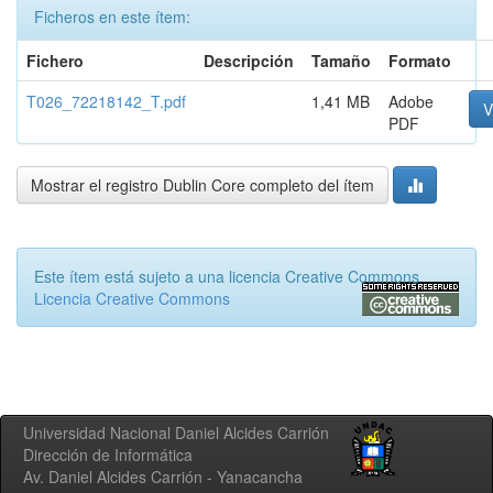
Ficheros en este ítem:
Fichero
Descripción
Tamaño
Formato
T026_72218142_T.pdf
1,41 MB
Adobe
V
PDF
Mostrar el registro Dublin Core completo del ítem
Este ítem está sujeto a una licencia Creative Commons
Licencia Creative Commons
Universidad Nacional Daniel Alcides Carrión
Dirección de Informática
Av. Daniel Alcides Carrión - Yanacancha