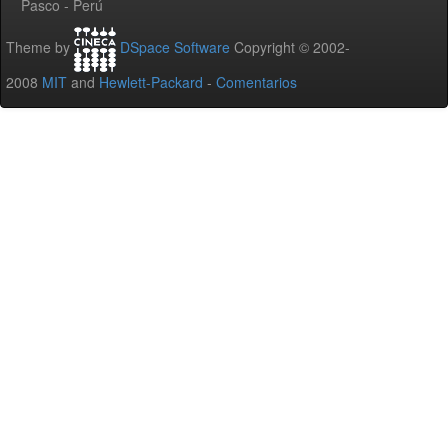
Pasco - Perú
Theme by
DSpace Software
Copyright © 2002-
2008
MIT
and
Hewlett-Packard
-
Comentarios