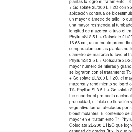
plantas lo logró el tratamiento T3
+ GoIsolate 2L/200 L H2O con 95
aplicación continua de bioestimul
un mayor diámetro de tallo, lo qu
una mayor resistencia al tumbado
longitud de mazorca lo tuvo el tr
PhyllumSt 2.5 L + GoIsolate 2L/
16.63 cm, un aumento promedio 
comparación con las plantas no t
diámetro de mazorca lo tuvo el t
PhyllumSt 3.5 L + GoIsolate 2L/2
mayor número de hileras y grano
se lograron con el tratamiento T5
+ GoIsolate 2L/200 L H2O, el ma
mazorca y rendimiento se logró c
T6- PhyllumSt 3.5 L + GoIsolate 
fue superior al promedio nacional
precocidad, el inicio de floración 
vegetativo fueron afectados por l
bioestimulantes. El contenido de
mayor en el tratamiento T4-Phyll
GoIsolate 2L/200 L H2O que logr
cantidad de grados Brix, lo que p