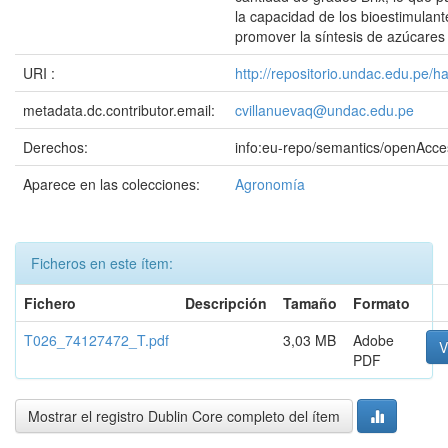
la capacidad de los bioestimulant
promover la síntesis de azúcares 
URI :
http://repositorio.undac.edu.pe/
metadata.dc.contributor.email:
cvillanuevaq@undac.edu.pe
Derechos:
info:eu-repo/semantics/openAcce
Aparece en las colecciones:
Agronomía
Ficheros en este ítem:
Fichero
Descripción
Tamaño
Formato
T026_74127472_T.pdf
3,03 MB
Adobe
V
PDF
Mostrar el registro Dublin Core completo del ítem