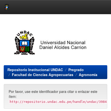
Skip
navigation
Repositorio Institucional UNDAC
Pregrado
Facultad de Ciencias Agropecuarias
Agronomía
Por favor, use este identificador para citar o enlazar este
ítem:
http://repositorio.undac.edu.pe/handle/undac/3984