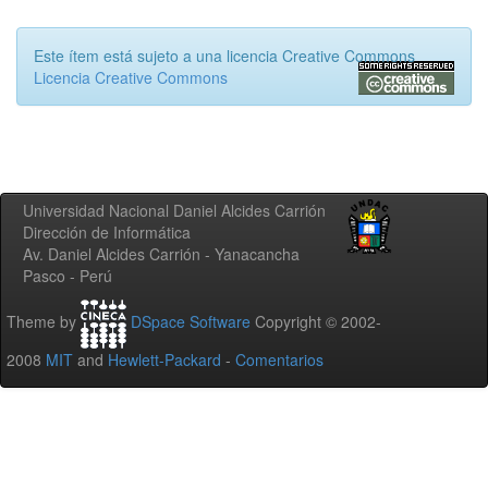
Este ítem está sujeto a una licencia Creative Commons
Licencia Creative Commons
Universidad Nacional Daniel Alcides Carrión
Dirección de Informática
Av. Daniel Alcides Carrión - Yanacancha
Pasco - Perú
Theme by
DSpace Software
Copyright © 2002-
2008
MIT
and
Hewlett-Packard
-
Comentarios