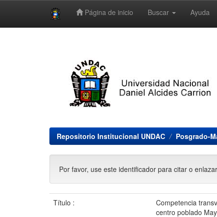
Página de inicio
Buscar
Ayuda
Skip
navigation
Repositorio Institucional UNDAC
Posgrado-Ma
Por favor, use este identificador para citar o enlaza
Título :
Competencia transve
centro poblado May