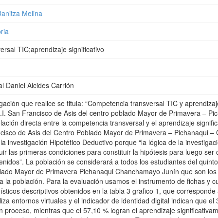
Danitza Melina
ria
rsal TIC;aprendizaje significativo
l Daniel Alcides Carrión
igación que realice se titula: “Competencia transversal TIC y aprendizaj
E.I. San Francisco de Asis del centro poblado Mayor de Primavera – P
relación directa entre la competencia transversal y el aprendizaje signif
ancisco de Asis del Centro Poblado Mayor de Primavera – Pichanaqui 
la investigación Hipotético Deductivo porque “la lógica de la investiga
tuir las primeras condiciones para constituir la hipótesis para luego 
enidos”. La población se considerará a todos los estudiantes del quinto
blado Mayor de Primavera Pichanaqui Chanchamayo Junín que son los 1
 la población. Para la evaluación usamos el instrumento de fichas y c
ísticos descriptivos obtenidos en la tabla 3 grafico 1, que corresponde
za entornos virtuales y el indicador de identidad digital indican que e
n proceso, mientras que el 57,10 % logran el aprendizaje significativam