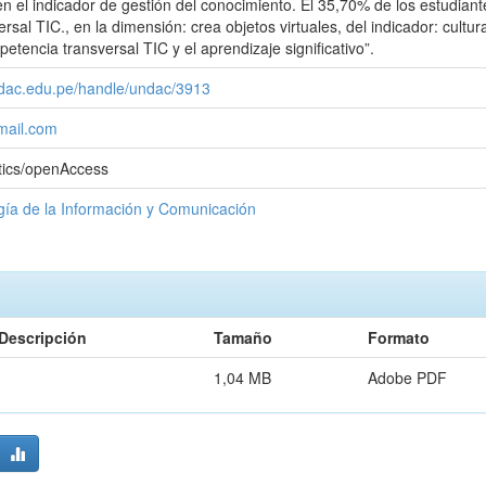
 en el indicador de gestión del conocimiento. El 35,70% de los estudian
sal TIC., en la dimensión: crea objetos virtuales, del indicador: cultur
petencia transversal TIC y el aprendizaje significativo”.
undac.edu.pe/handle/undac/3913
mail.com
tics/openAccess
gía de la Información y Comunicación
Descripción
Tamaño
Formato
1,04 MB
Adobe PDF