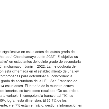
e significativo en estudiantes del quinto grado de
ichanaqui-Chanchamayo Junín-2022”. El objetivo es
icativo” en estudiantes del quinto grado de secundaria
– Chanchamayo - Junín – 2022. La metodología del
ción esta cimentada en el establecimiento de una ley
ser comprobadas para determinar su concordancia
 grado de secundaria de la I.E.I. San Francisco de
4 estudiantes. El tamaño de la muestra estuvo
uestionarios, se tuvo como resultado “De acuerdo a
 a la variable 1: competencia transversal TIC, su
l 35% logran esta dimensión. El 35,7% de los
ente, y el 7% están en inicio, gestiona información en