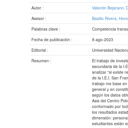
Autor :
Valentin Bejarano, 
Asesor :
Basilio Rivera, Hono
Palabras clave :
Competencia transve
Fecha de publicación :
9-ago-2023
Editorial :
Universidad Naciona
Resumen :
El trabajo de invest
secundaria de la I.
analizar “si existe 
de la I.E.I. San Fr
trabajo me base en 
general y en consti
según los datos obt
Asis del Centro Po
conformado por toda
los resultados estad
dimensión: personali
estudiantes están e