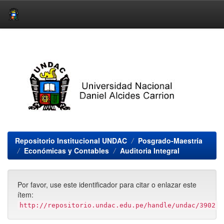
Skip
navigation
Repositorio Institucional UNDAC
Posgrado-Maestría
Económicas y Contables
Auditoria Integral
Por favor, use este identificador para citar o enlazar este
ítem:
http://repositorio.undac.edu.pe/handle/undac/3902