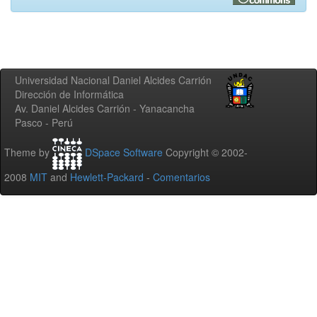
Universidad Nacional Daniel Alcides Carrión
Dirección de Informática
Av. Daniel Alcides Carrión - Yanacancha
Pasco - Perú
Theme by
DSpace Software
Copyright © 2002-
2008
MIT
and
Hewlett-Packard
-
Comentarios