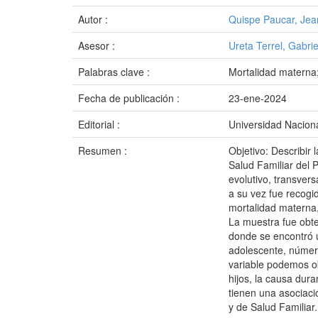
Autor :
Quispe Paucar, Jea
Asesor :
Ureta Terrel, Gabri
Palabras clave :
Mortalidad materna
Fecha de publicación :
23-ene-2024
Editorial :
Universidad Naciona
Resumen :
Objetivo: Describir
Salud Familiar del 
evolutivo, transvers
a su vez fue recogi
mortalidad materna,
La muestra fue obte
donde se encontró u
adolescente, número
variable podemos ob
hijos, la causa dura
tienen una asociaci
y de Salud Familiar.