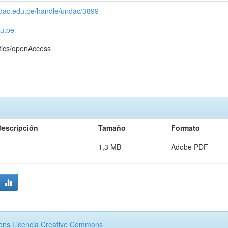
undac.edu.pe/handle/undac/3899
u.pe
tics/openAccess
Descripción
Tamaño
Formato
1,3 MB
Adobe PDF
mons
Licencia Creative Commons