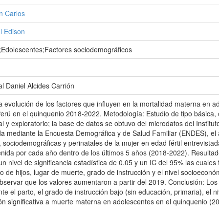
n Carlos
el Edison
;Edolescentes;Factores sociodemográficos
l Daniel Alcides Carrión
 la evolución de los factores que influyen en la mortalidad materna en
Perú en el quinquenio 2018-2022. Metodología: Estudio de tipo básica,
al y exploratorio; la base de datos se obtuvo del microdatos del Institut
da mediante la Encuesta Demográfica y de Salud Familiar (ENDES), el an
 sociodemográficas y perinatales de la mujer en edad fértil entrevis
nida por cada año dentro de los últimos 5 años (2018-2022). Resultados
n nivel de significancia estadística de 0.05 y un IC del 95% las cuale
 de hijos, lugar de muerte, grado de instrucción y el nivel socioeconó
servar que los valores aumentaron a partir del 2019. Conclusión: Los
nte el parto, el grado de instrucción bajo (sin educación, primaria), e
ón significativa a muerte materna en adolescentes en el quinquenio (