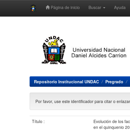
Página de inicio
Buscar
Ayuda
Skip
navigation
Repositorio Institucional UNDAC
Pregrado
Por favor, use este identificador para citar o enlaza
Título :
Evolución de los fa
en el quinquenio 2