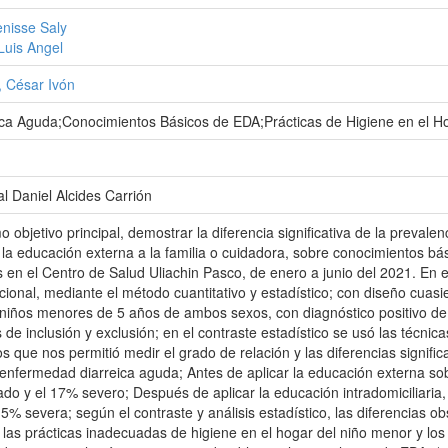
enisse Saly
Luis Angel
 César Ivón
ca Aguda;Conocimientos Básicos de EDA;Prácticas de Higiene en el Ho
l Daniel Alcides Carrión
o objetivo principal, demostrar la diferencia significativa de la preva
la educación externa a la familia o cuidadora, sobre conocimientos b
en el Centro de Salud Uliachin Pasco, de enero a junio del 2021. En el 
acional, mediante el método cuantitativo y estadístico; con diseño cuasi
niños menores de 5 años de ambos sexos, con diagnóstico positivo de 
 de inclusión y exclusión; en el contraste estadístico se usó las técni
 que nos permitió medir el grado de relación y las diferencias significa
enfermedad diarreica aguda; Antes de aplicar la educación externa s
do y el 17% severo; Después de aplicar la educación intradomiciliaria,
% severa; según el contraste y análisis estadístico, las diferencias 
las prácticas inadecuadas de higiene en el hogar del niño menor y lo