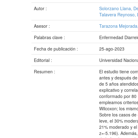
Autor :
Solorzano Llana, D
Talavera Reynoso, 
Asesor :
Tarazona Mejorada,
Palabras clave :
Enfermedad Diarrei
Fecha de publicación :
25-ago-2023
Editorial :
Universidad Naciona
Resumen :
El estudio tiene com
antes y después de 
de 5 años atendidos 
explicativo y correl
conformado por 80 
empleamos criterios
Wilcoxon; los mismos
Sobre los casos de 
leve, el 30% modera
21% moderado y el 5
z=-5.196). Además, 