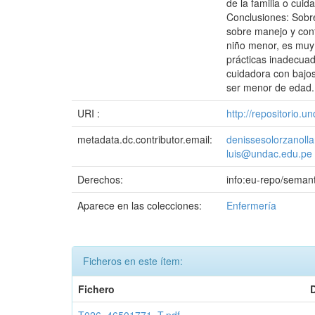
de la familia o cui
Conclusiones: Sobre
sobre manejo y cont
niño menor, es muy 
prácticas inadecuad
cuidadora con bajos
ser menor de edad.
URI :
http://repositorio.
metadata.dc.contributor.email:
denissesolorzanol
luis@undac.edu.pe
Derechos:
info:eu-repo/seman
Aparece en las colecciones:
Enfermería
Ficheros en este ítem:
Fichero