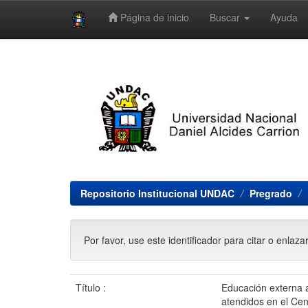
Página de inicio
Buscar
Ayuda
Skip
navigation
Repositorio Institucional UNDAC
Pregrado
Por favor, use este identificador para citar o enlaza
Título :
Educación externa a
atendidos en el Cen