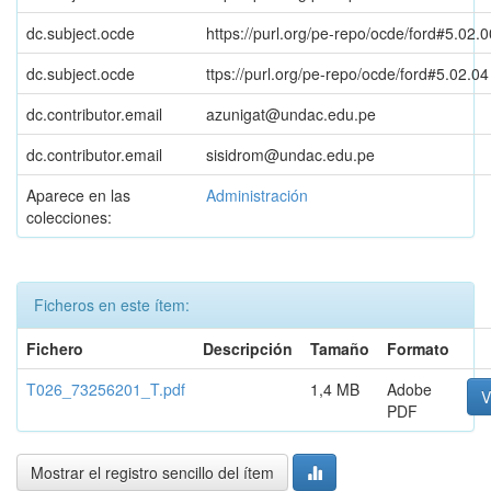
dc.subject.ocde
https://purl.org/pe-repo/ocde/ford#5.02.0
dc.subject.ocde
ttps://purl.org/pe-repo/ocde/ford#5.02.04
dc.contributor.email
azunigat@undac.edu.pe
dc.contributor.email
sisidrom@undac.edu.pe
Aparece en las
Administración
colecciones:
Ficheros en este ítem:
Fichero
Descripción
Tamaño
Formato
T026_73256201_T.pdf
1,4 MB
Adobe
V
PDF
Mostrar el registro sencillo del ítem