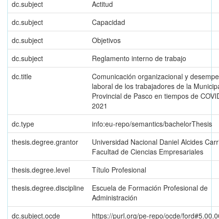
dc.subject
Actitud
dc.subject
Capacidad
dc.subject
Objetivos
dc.subject
Reglamento interno de trabajo
dc.title
Comunicación organizacional y desemp
laboral de los trabajadores de la Municip
Provincial de Pasco en tiempos de COVI
2021
dc.type
info:eu-repo/semantics/bachelorThesis
thesis.degree.grantor
Universidad Nacional Daniel Alcides Carr
Facultad de Ciencias Empresariales
thesis.degree.level
Título Profesional
thesis.degree.discipline
Escuela de Formación Profesional de
Administración
dc.subject.ocde
https://purl.org/pe-repo/ocde/ford#5.00.0