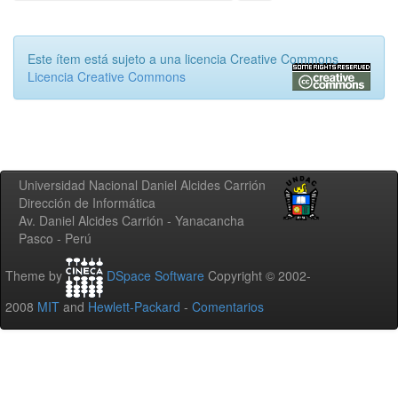
Este ítem está sujeto a una licencia Creative Commons
Licencia Creative Commons
Universidad Nacional Daniel Alcides Carrión
Dirección de Informática
Av. Daniel Alcides Carrión - Yanacancha
Pasco - Perú
Theme by
DSpace Software
Copyright © 2002-
2008
MIT
and
Hewlett-Packard
-
Comentarios