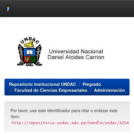
Skip
navigation
Repositorio Institucional UNDAC
Pregrado
Facultad de Ciencias Empresariales
Administración
Por favor, use este identificador para citar o enlazar este
ítem:
http://repositorio.undac.edu.pe/handle/undac/3254