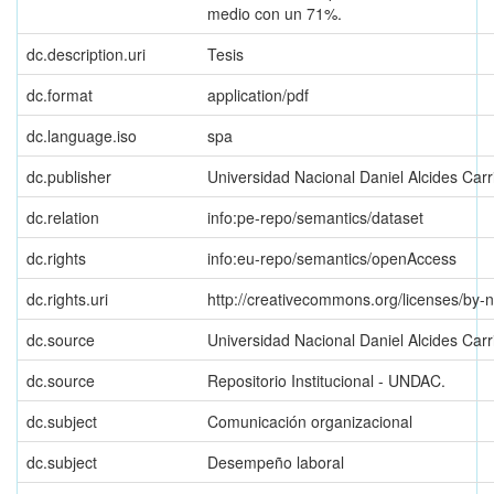
medio con un 71%.
dc.description.uri
Tesis
dc.format
application/pdf
dc.language.iso
spa
dc.publisher
Universidad Nacional Daniel Alcides Carr
dc.relation
info:pe-repo/semantics/dataset
dc.rights
info:eu-repo/semantics/openAccess
dc.rights.uri
http://creativecommons.org/licenses/by-n
dc.source
Universidad Nacional Daniel Alcides Carr
dc.source
Repositorio Institucional - UNDAC.
dc.subject
Comunicación organizacional
dc.subject
Desempeño laboral