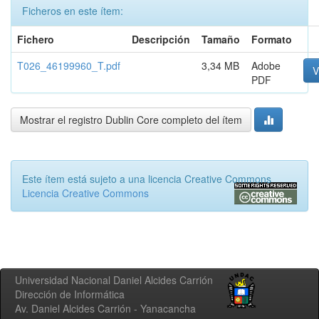
Ficheros en este ítem:
Fichero
Descripción
Tamaño
Formato
T026_46199960_T.pdf
3,34 MB
Adobe
V
PDF
Mostrar el registro Dublin Core completo del ítem
Este ítem está sujeto a una licencia Creative Commons
Licencia Creative Commons
Universidad Nacional Daniel Alcides Carrión
Dirección de Informática
Av. Daniel Alcides Carrión - Yanacancha