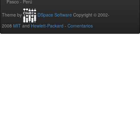
Pasco - Perú
Theme by
DSpace Software
Copyright © 2002-
2008
MIT
and
Hewlett-Packard
-
Comentarios