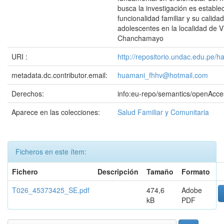
busca la investigación es establec
funcionalidad familiar y su calida
adolescentes en la localidad de Vi
Chanchamayo
URI :
http://repositorio.undac.edu.pe/
metadata.dc.contributor.email:
huamani_fhhv@hotmail.com
Derechos:
info:eu-repo/semantics/openAcce
Aparece en las colecciones:
Salud Familiar y Comunitaria
Ficheros en este ítem:
Fichero
Descripción
Tamaño
Formato
T026_45373425_SE.pdf
474,6
Adobe
kB
PDF