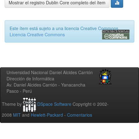
Mostrar el registro Dublin Core completo del ítem
Este ítem está sujeto a una licencia Creative Commons
Licencia Creative Commons
Universidad Nacional Daniel Alcides Carrión
Dirección de Informática
Av. Daniel Alcides Carrión - Yanacancha
Pasco - Perú
Theme by
DSpace Software
Copyright © 2002-
2008
MIT
and
Hewlett-Packard
-
Comentarios