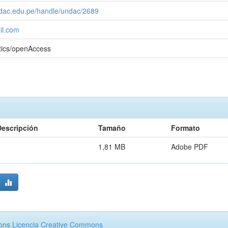
undac.edu.pe/handle/undac/2689
l.com
tics/openAccess
Descripción
Tamaño
Formato
1,81 MB
Adobe PDF
mons
Licencia Creative Commons