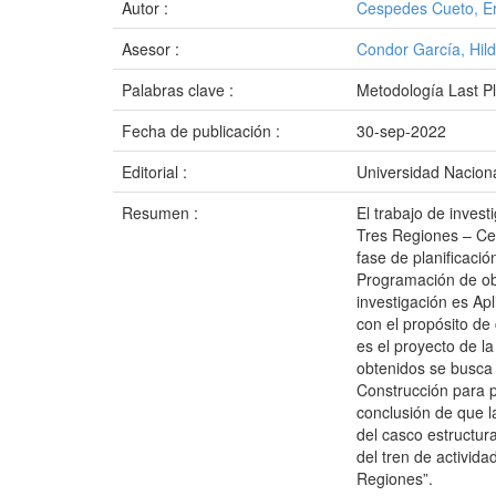
Autor :
Cespedes Cueto, Er
Asesor :
Condor García, Hil
Palabras clave :
Metodología Last P
Fecha de publicación :
30-sep-2022
Editorial :
Universidad Naciona
Resumen :
El trabajo de inves
Tres Regiones – Cer
fase de planificaci
Programación de obr
investigación es Ap
con el propósito de
es el proyecto de l
obtenidos se busca 
Construcción para p
conclusión de que l
del casco estructur
del tren de activida
Regiones”.