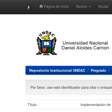
Página de inicio
Buscar
Ayuda
Skip
navigation
Repositorio Institucional UNDAC
Pregrado
Por favor, use este identificador para citar o enlaza
Título :
Implementación de h