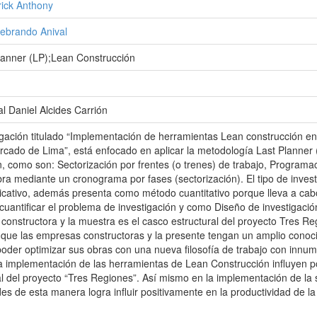
ick Anthony
debrando Anival
lanner (LP);Lean Construcción
l Daniel Alcides Carrión
tigación titulado “Implementación de herramientas Lean construcción en 
cado de Lima”, está enfocado en aplicar la metodología Last Planner
ón, como son: Sectorización por frentes (o trenes) de trabajo, Progra
a mediante un cronograma por fases (sectorización). El tipo de invest
licativo, además presenta como método cuantitativo porque lleva a cab
 cuantificar el problema de investigación y como Diseño de investigació
a constructora y la muestra es el casco estructural del proyecto Tres 
que las empresas constructoras y la presente tengan un amplio conoci
oder optimizar sus obras con una nueva filosofía de trabajo con innum
a implementación de las herramientas de Lean Construcción influyen po
al del proyecto “Tres Regiones”. Así mismo en la implementación de la
des de esta manera logra influir positivamente en la productividad de la