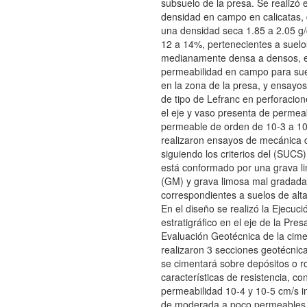
subsuelo de la presa. Se realizó
densidad en campo en calicatas,
una densidad seca 1.85 a 2.05 
12 a 14%, pertenecientes a suel
medianamente densa a densos, 
permeabilidad en campo para sue
en la zona de la presa, y ensayo
de tipo de Lefranc en perforacio
el eje y vaso presenta de permea
permeable de orden de 10-3 a 10
realizaron ensayos de mecánica 
siguiendo los criterios del (SUCS
está conformado por una grava l
(GM) y grava limosa mal gradad
correspondientes a suelos de alta
En el diseño se realizó la Ejecució
estratigráfico en el eje de la Pre
Evaluación Geotécnica de la cime
realizaron 3 secciones geotécnic
se cimentará sobre depósitos o 
características de resistencia, co
permeabilidad 10-4 y 10-5 cm/s in
de moderada a poco permeables 