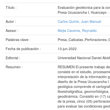
Título :
Evaluación geotécnica para la con
Presa Ucuscancha I, Huancayo - 
Autor :
Carlos Quinto, Juan Manuel
Asesor :
Mejia Caceres, Reynaldo
Palabras clave :
Presa.;Calicatas.;Perforaciones.;
Fecha de publicación :
13-jun-2022
Editorial :
Universidad Nacional Daniel Alci
Resumen :
RESUMEN El presente trabajo de 
consiste en el estudio, procesami
interpretación de la información 
diseño de la Presa Ucuscancha I.
geológica comprende el cartograf
litoestratigráfica, geomorfológica,
geodinámica. Consistió en (17) ca
de la presa, cinco (05) perforaci
para evaluar las condiciones geot