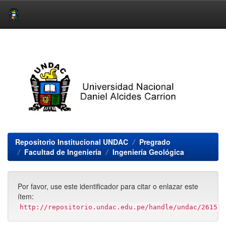
Skip
navigation
Repositorio Institucional UNDAC
Pregrado
Facultad de Ingeniería
Ingeniería Geológica
Por favor, use este identificador para citar o enlazar este
ítem:
http://repositorio.undac.edu.pe/handle/undac/2615