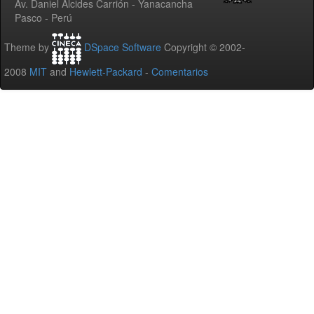
Av. Daniel Alcides Carrión - Yanacancha
Pasco - Perú
Theme by
DSpace Software
Copyright © 2002-
2008
MIT
and
Hewlett-Packard
-
Comentarios