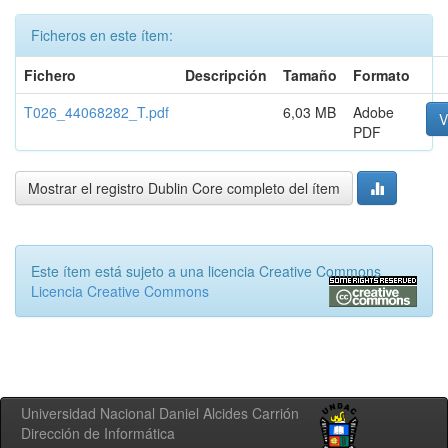
Ficheros en este ítem:
Fichero
Descripción
Tamaño
Formato
T026_44068282_T.pdf
6,03 MB
Adobe
V
PDF
Mostrar el registro Dublin Core completo del ítem
Este ítem está sujeto a una licencia Creative Commons
Licencia Creative Commons
Universidad Nacional Daniel Alcides Carrión
Dirección de Informática