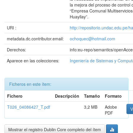
la mejora del proceso de control
“Empresa Comunal Multiservicio
Huayllay”.
URI :
http://repositorio.undac.edu.pe/
metadata.dc.contributor.email:
ochoquec@hotmail.com
Derechos:
info:eu-repo/semantics/openAcce
Aparece en las colecciones:
Ingeniería de Sistemas y Comput
Ficheros en este ítem:
Fichero
Descripción
Tamaño
Formato
T026_04086427_T.pdf
3,2 MB
Adobe
V
PDF
Mostrar el registro Dublin Core completo del ítem