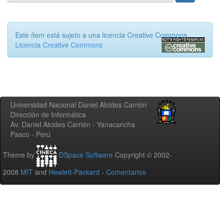
Este ítem está sujeto a una licencia Creative Commons
Licencia Creative Commons
Universidad Nacional Daniel Alcides Carrión
Dirección de Informática
Av. Daniel Alcides Carrión - Yanacancha
Pasco - Perú
Theme by
DSpace Software
Copyright © 2002-
2008
MIT
and
Hewlett-Packard
-
Comentarios