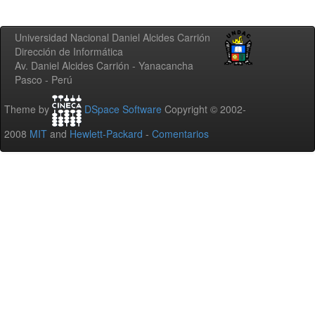
Universidad Nacional Daniel Alcides Carrión
Dirección de Informática
Av. Daniel Alcides Carrión - Yanacancha
Pasco - Perú
Theme by
DSpace Software
Copyright © 2002-
2008
MIT
and
Hewlett-Packard
-
Comentarios