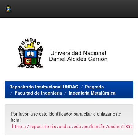
Skip
navigation
Repositorio Institucional UNDAC
Pregrado
Facultad de Ingeniería
Ingeniería Metalúrgica
Por favor, use este identificador para citar o enlazar este
ítem:
http://repositorio.undac.edu.pe/handle/undac/1852