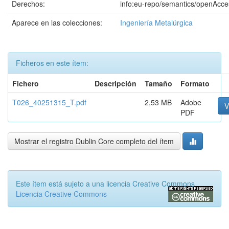
Derechos:
info:eu-repo/semantics/openAcce
Aparece en las colecciones:
Ingeniería Metalúrgica
Ficheros en este ítem:
Fichero
Descripción
Tamaño
Formato
T026_40251315_T.pdf
2,53 MB
Adobe
V
PDF
Mostrar el registro Dublin Core completo del ítem
Este ítem está sujeto a una licencia Creative Commons
Licencia Creative Commons