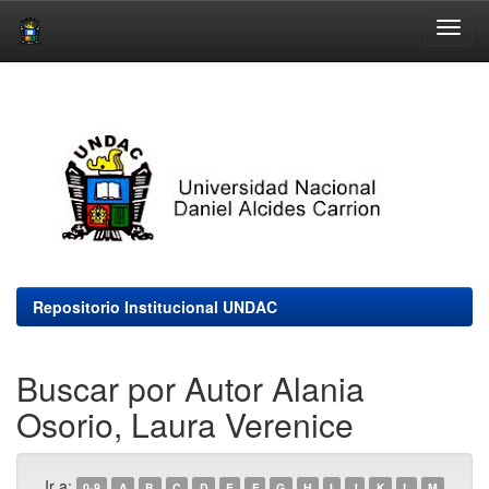
Skip
navigation
Repositorio Institucional UNDAC
Buscar por Autor Alania
Osorio, Laura Verenice
Ir a:
0-9
A
B
C
D
E
F
G
H
I
J
K
L
M