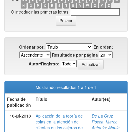
N
O
P
Q
R
S
T
U
V
W
X
Y
Z
O introducir las primeras letras:
Ordenar por:
En orden:
Resultados por página
Autor/Registro:
Mostrando resultados 1 a 1 de 1
Fecha de
Título
Autor(es)
publicación
10-jul-2018
Aplicación de la teoría de
De La Cruz
colas en la atención de
Rocca, Marco
clientes en los cajeros de
Antonio
;
Alania