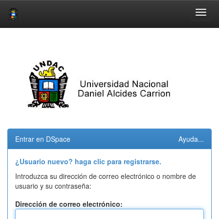
Skip
navigation
Entrar en DSpace
Ayuda...
¿Usuario nuevo? haga clic para registrarse.
Introduzca su dirección de correo electrónico o nombre de
usuario y su contraseña:
Dirección de correo electrónico: