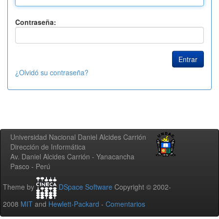
Contraseña:
¿Olvidó su contraseña?
Universidad Nacional Daniel Alcides Carrión
Dirección de Informática
Av. Daniel Alcides Carrión - Yanacancha
Pasco - Perú
Theme by
DSpace Software
Copyright © 2002-
2008
MIT
and
Hewlett-Packard
-
Comentarios