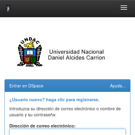
Skip
navigation
Entrar en DSpace
Ayuda...
¿Usuario nuevo? haga clic para registrarse.
Introduzca su dirección de correo electrónico o nombre de
usuario y su contraseña:
Dirección de correo electrónico: