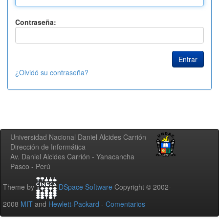
Contraseña:
¿Olvidó su contraseña?
Universidad Nacional Daniel Alcides Carrión
Dirección de Informática
Av. Daniel Alcides Carrión - Yanacancha
Pasco - Perú
Theme by
DSpace Software
Copyright © 2002-
2008
MIT
and
Hewlett-Packard
-
Comentarios