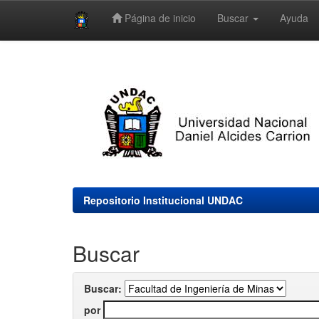
Página de inicio
Buscar
Ayuda
Skip
navigation
Repositorio Institucional UNDAC
Buscar
Buscar:
por