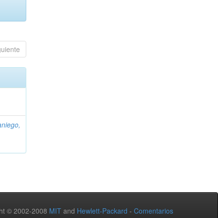
guiente
niego,
ht © 2002-2008
MIT
and
Hewlett-Packard
-
Comentarios