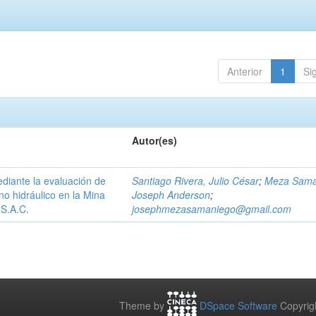
Anterior
1
Si
Autor(es)
ediante la evaluación de
Santiago Rivera, Julio César
;
Meza Sama
eno hidráulico en la Mina
Joseph Anderson
;
S.A.C.
josephmezasamaniego@gmail.com
Theme by
DSpace Software
Copyrig