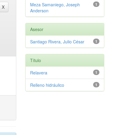
Meza Samaniego, Joseph
1
Anderson
Asesor
Santiago Rivera, Julio César
1
Título
Relavera
1
Relleno hidráulico
1