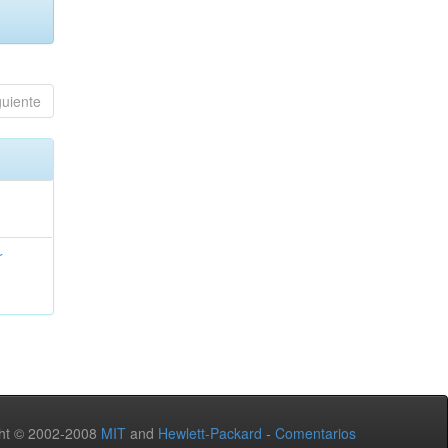
guiente
r
ht © 2002-2008
MIT
and
Hewlett-Packard
-
Comentarios