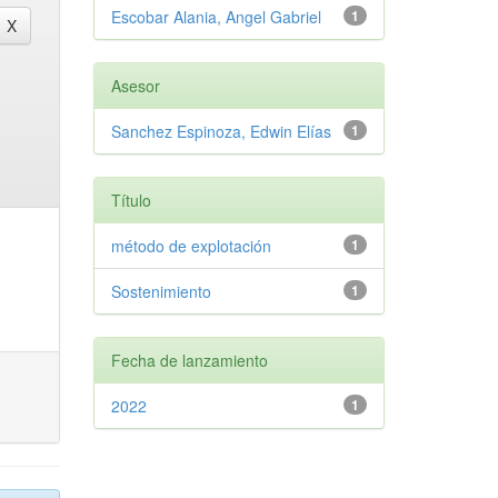
Escobar Alania, Angel Gabriel
1
Asesor
Sanchez Espinoza, Edwin Elías
1
Título
método de explotación
1
Sostenimiento
1
Fecha de lanzamiento
2022
1