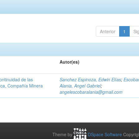
Anterior
1
Si
Autor(es)
ontinuidad de las
Sanchez Espinoza, Edwin Elías
;
Escoba
alca, Compañía Minera
Alania, Angel Gabriel
;
angelescobaralania@gmail.com
Theme by
DSpace Software
Copyrig