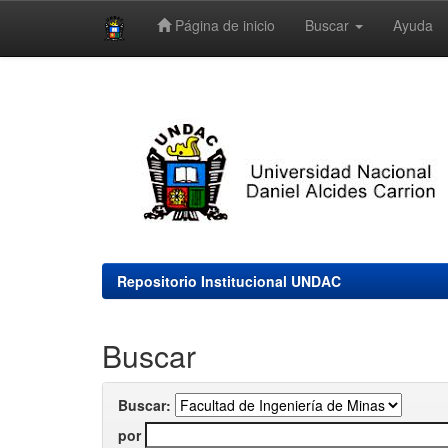
Página de inicio
Buscar
Ayuda
Skip
navigation
Repositorio Institucional UNDAC
Buscar
Buscar:
por