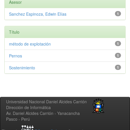
Asesor
Sanchez Espinoza, Edwin Elías
1
Título
método de explotación
1
Pernos
1
Sostenimiento
1
Universidad Nacional Daniel Alcides Carrión
Dirección de Informática
Av. Daniel Alcides Carrión - Yanacancha
Pasco - Perú