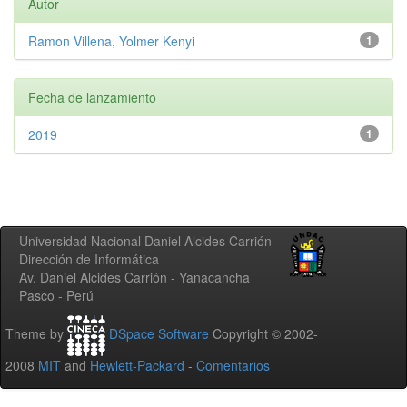
Autor
Ramon Villena, Yolmer Kenyi
1
Fecha de lanzamiento
2019
1
Universidad Nacional Daniel Alcides Carrión
Dirección de Informática
Av. Daniel Alcides Carrión - Yanacancha
Pasco - Perú
Theme by
DSpace Software
Copyright © 2002-
2008
MIT
and
Hewlett-Packard
-
Comentarios