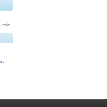
guiente
lvo,