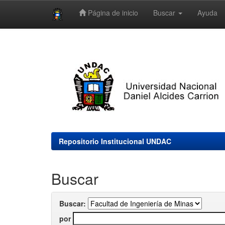
Página de inicio
Buscar
Ayuda
Skip
navigation
Repositorio Institucional UNDAC
Buscar
Buscar:
por