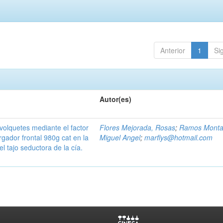
Anterior
1
Si
Autor(es)
olquetes mediante el factor
Flores Mejorada, Rosas
;
Ramos Monta
gador frontal 980g cat en la
Miguel Angel
;
marflys@hotmail.com
l tajo seductora de la cía.