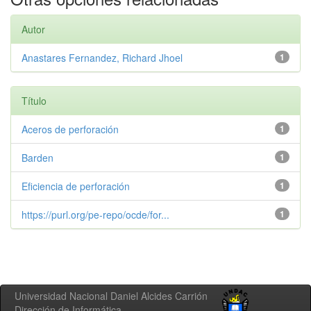
Autor
Anastares Fernandez, Richard Jhoel
1
Título
Aceros de perforación
1
Barden
1
Eficiencia de perforación
1
https://purl.org/pe-repo/ocde/for...
1
Universidad Nacional Daniel Alcides Carrión
Dirección de Informática