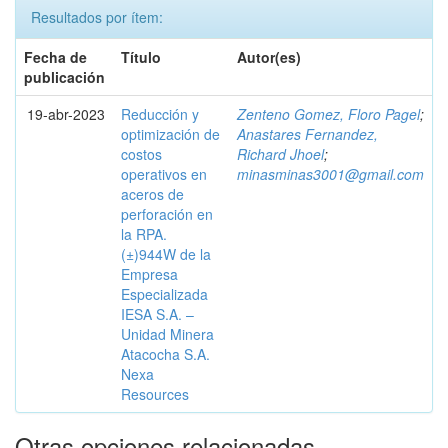
Resultados por ítem:
Fecha de
Título
Autor(es)
publicación
19-abr-2023
Reducción y
Zenteno Gomez, Floro Pagel
;
optimización de
Anastares Fernandez,
costos
Richard Jhoel
;
operativos en
minasminas3001@gmail.com
aceros de
perforación en
la RPA.
(±)944W de la
Empresa
Especializada
IESA S.A. –
Unidad Minera
Atacocha S.A.
Nexa
Resources
Otras opciones relacionadas