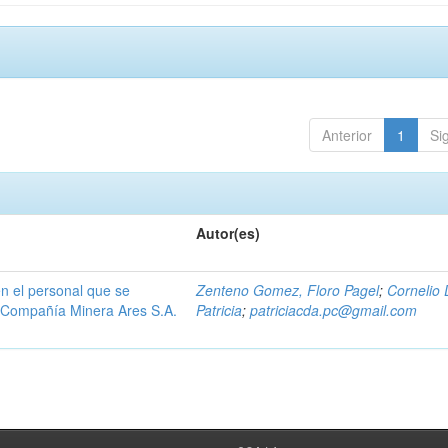
Anterior
1
Si
Autor(es)
n el personal que se
Zenteno Gomez, Floro Pagel
;
Cornelio 
la Compañía Minera Ares S.A.
Patricia
;
patriciacda.pc@gmail.com