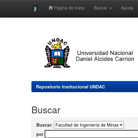
Página de inicio
Buscar
Ayuda
Skip
navigation
Repositorio Institucional UNDAC
Buscar
Buscar:
por