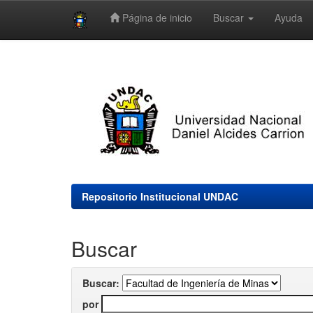
Página de inicio
Buscar
Ayuda
Skip
navigation
Repositorio Institucional UNDAC
Buscar
Buscar:
por