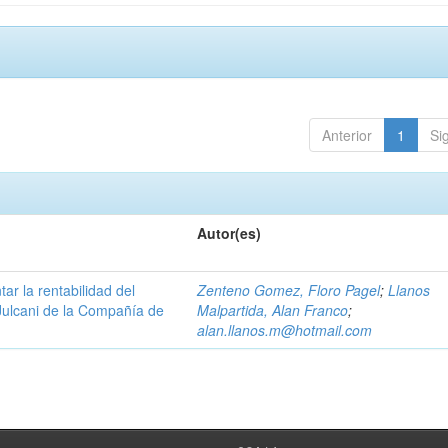
Anterior
1
Si
Autor(es)
r la rentabilidad del
Zenteno Gomez, Floro Pagel
;
Llanos
Julcani de la Compañía de
Malpartida, Alan Franco
;
alan.llanos.m@hotmail.com