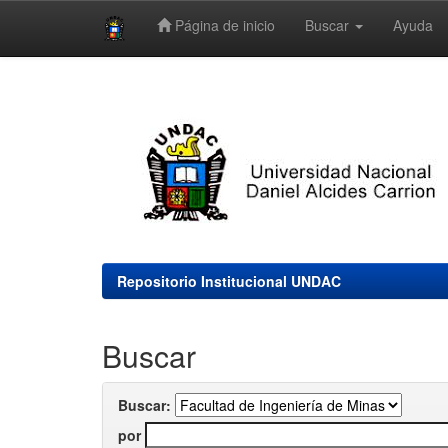
Página de inicio
Buscar
Ayuda
Skip
navigation
Repositorio Institucional UNDAC
Buscar
Buscar:
por