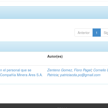
Anterior
1
Si
Autor(es)
n el personal que se
Zenteno Gomez, Floro Pagel
;
Cornelio 
la Compañía Minera Ares S.A.
Patricia
;
patriciacda.pc@gmail.com