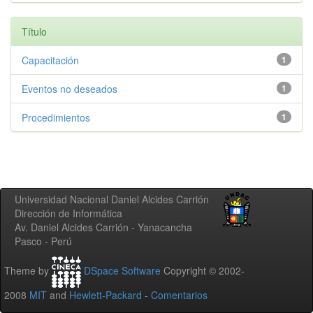
Título
Capacitación
1
Eventos no deseados
1
Procedimientos
1
Universidad Nacional Daniel Alcides Carrión
Dirección de Informática
Av. Daniel Alcides Carrión - Yanacancha
Pasco - Perú
Theme by
DSpace Software
Copyright © 2002-
2008
MIT
and
Hewlett-Packard
-
Comentarios