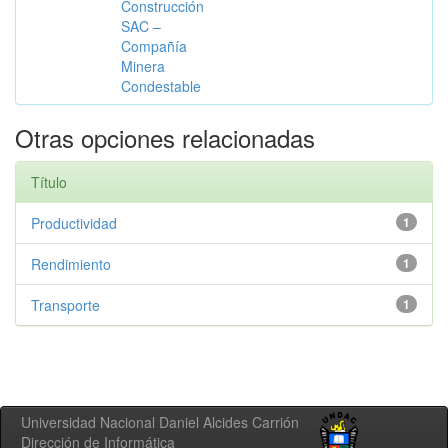
Construcción
SAC –
Compañía
Minera
Condestable
Otras opciones relacionadas
Título
Productividad
1
Rendimiento
1
Transporte
1
Universidad Nacional Daniel Alcides Carrión
Dirección de Informática