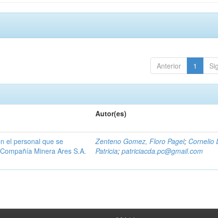
Anterior
1
Si
Autor(es)
n el personal que se
Zenteno Gomez, Floro Pagel
;
Cornelio 
la Compañía Minera Ares S.A.
Patricia
;
patriciacda.pc@gmail.com