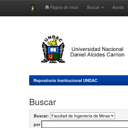
Página de inicio
Buscar
Ayuda
Skip
navigation
Repositorio Institucional UNDAC
Buscar
Buscar:
por