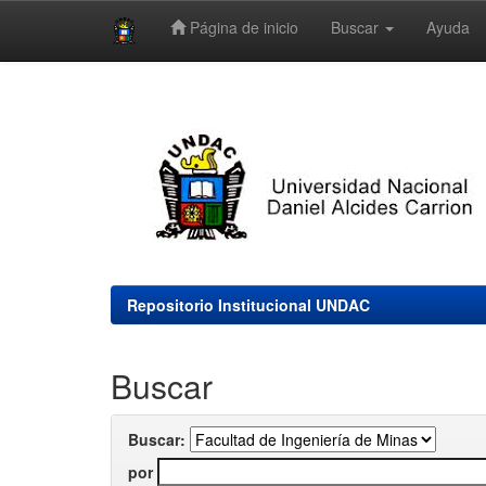
Página de inicio
Buscar
Ayuda
Skip
navigation
Repositorio Institucional UNDAC
Buscar
Buscar:
por