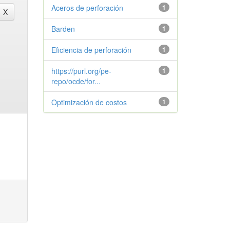
Aceros de perforación
1
Barden
1
Eficiencia de perforación
1
https://purl.org/pe-
1
repo/ocde/for...
Optimización de costos
1