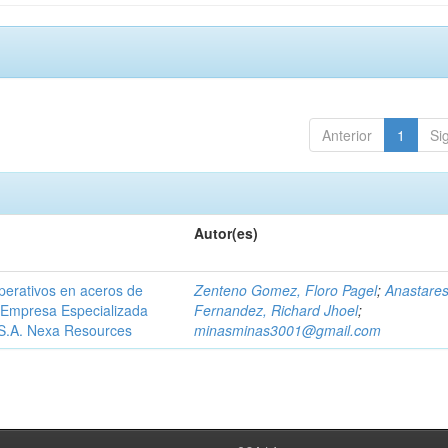
Anterior
1
Si
Autor(es)
perativos en aceros de
Zenteno Gomez, Floro Pagel
;
Anastare
a Empresa Especializada
Fernandez, Richard Jhoel
;
 S.A. Nexa Resources
minasminas3001@gmail.com