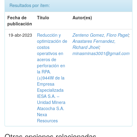
Resultados por ítem:
Fecha de
Título
Autor(es)
publicación
19-abr-2023
Reducción y
Zenteno Gomez, Floro Pagel
;
optimización de
Anastares Fernandez,
costos
Richard Jhoel
;
operativos en
minasminas3001@gmail.com
aceros de
perforación en
la RPA.
(±)944W de la
Empresa
Especializada
IESA S.A. –
Unidad Minera
Atacocha S.A.
Nexa
Resources
Otras opciones relacionadas