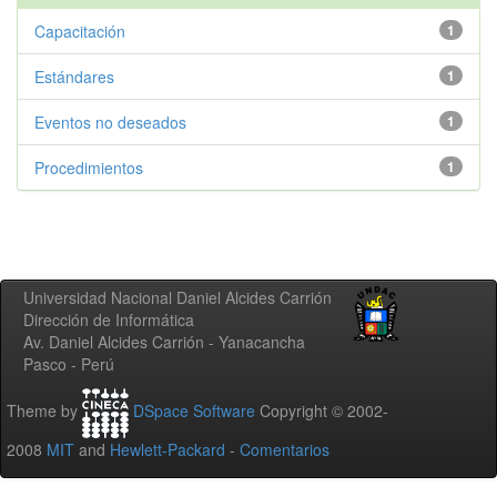
Capacitación
1
Estándares
1
Eventos no deseados
1
Procedimientos
1
Universidad Nacional Daniel Alcides Carrión
Dirección de Informática
Av. Daniel Alcides Carrión - Yanacancha
Pasco - Perú
Theme by
DSpace Software
Copyright © 2002-
2008
MIT
and
Hewlett-Packard
-
Comentarios